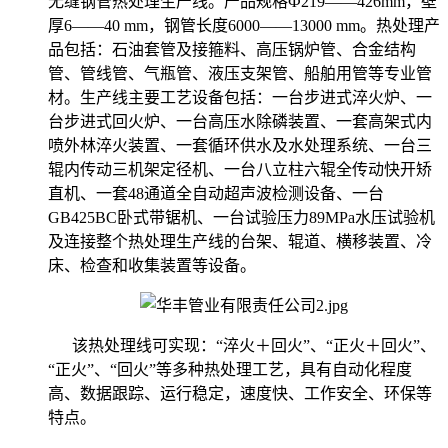
无缝钢管热处理生产线。产品规格Ф219——426mm，壁
厚6——40 mm，钢管长度6000——13000 mm。热处理产
品包括：石油套管及接箍料、高压锅炉管、合金结构
管、管线管、气瓶管、液压支架管、船舶用管等专业管
材。生产线主要工艺设备包括：一台步进式淬火炉、一
台步进式回火炉、一台高压水除磷装置、一套高架式内
喷外林淬火装置、一套循环供水及水处理系统、一台三
辊内传动三机架定径机、一台八立柱六辊全传动快开矫
直机、一套48通道全自动超声波检测设备、一台
GB425BC卧式带锯机、一台试验压力89MPa水压试验机
及连接整个热处理生产线的台架、辊道、横移装置、冷
床、检查和收集装置等设备。
该热处理线可实现：“淬火＋回火”、“正火＋回火”、
“正火”、“回火”等多种热处理工艺，具有自动化程度
高、数据跟踪、运行稳定，速度快、工作安全、环保等
特点。